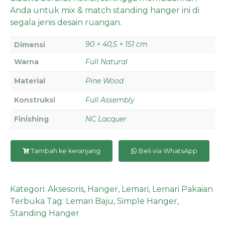
Anda untuk mix & match standing hanger ini di
segala jenis desain ruangan.
90 × 40,5 × 151 cm
Dimensi
Warna
Full Natural
Material
Pine Wood
Konstruksi
Full Assembly
Finishing
NC Lacquer
Tambah ke keranjang
Beli via WhatsApp
Kategori:
Aksesoris
,
Hanger
,
Lemari
,
Lemari Pakaian
Terbuka
Tag:
Lemari Baju
,
Simple Hanger
,
Standing Hanger