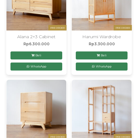
PRE ORDER
PRE ORDER
Alana 2×3 Cabinet
Harumi Wardrobe
Rp
6.300.000
Rp
3.300.000
Beli
Beli
WhatsApp
WhatsApp
PRE ORDER
PRE ORDER