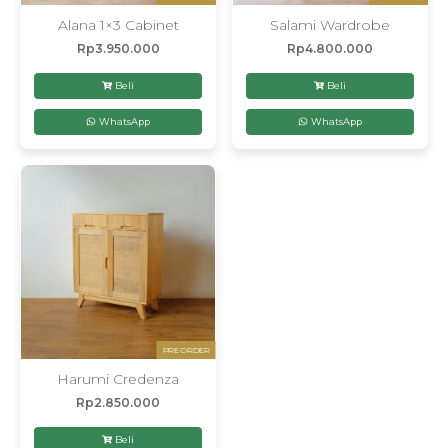
Alana 1×3 Cabinet
Salami Wardrobe
Rp
3.950.000
Rp
4.800.000
Beli
Beli
WhatsApp
WhatsApp
PRE ORDER
Harumi Credenza
Rp
2.850.000
Beli