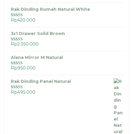
dari 5
Rak Dinding Rumah Natural White
Rp
420.000
Dinilai
5.00
dari 5
3x1 Drawer Solid Brown
Rp
2.350.000
Dinilai
5.00
dari 5
Alana Mirror M Natural
Rp
950.000
Dinilai
5.00
dari 5
Rak Dinding Panel Natural
Rp
495.000
Dinilai
5.00
dari 5