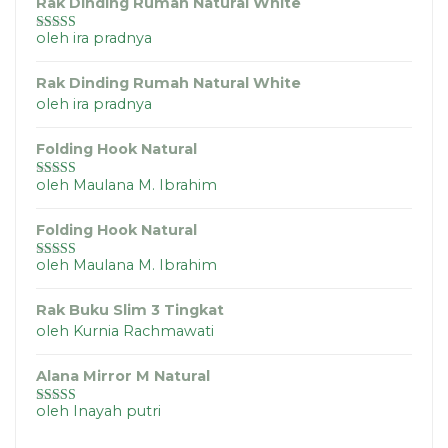
Rak Dinding Rumah Natural White
oleh ira pradnya
Dinilai
5
dari
5
Rak Dinding Rumah Natural White
oleh ira pradnya
Folding Hook Natural
oleh Maulana M. Ibrahim
Dinilai
5
dari
5
Folding Hook Natural
oleh Maulana M. Ibrahim
Dinilai
4
dari 5
Rak Buku Slim 3 Tingkat
oleh Kurnia Rachmawati
Alana Mirror M Natural
oleh Inayah putri
Dinilai
5
dari
5