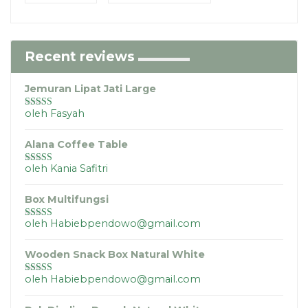
Recent reviews
Jemuran Lipat Jati Large
oleh Fasyah
Dinilai
5
dari
5
Alana Coffee Table
oleh Kania Safitri
Dinilai
5
dari
5
Box Multifungsi
oleh Habiebpendowo@gmail.com
Dinilai
5
dari
5
Wooden Snack Box Natural White
oleh Habiebpendowo@gmail.com
Dinilai
5
dari
5