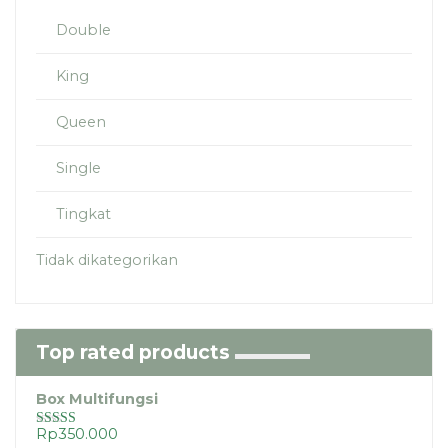
Double
King
Queen
Single
Tingkat
Tidak dikategorikan
Top rated products
Box Multifungsi
Rp
350.000
Dinilai
5.00