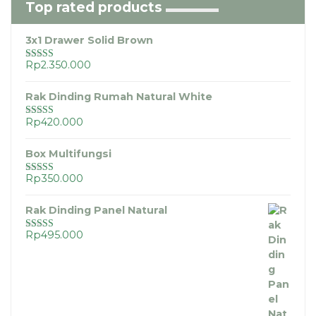
Top rated products
3x1 Drawer Solid Brown
Rp
2.350.000
Dinilai
5.00
dari 5
Rak Dinding Rumah Natural White
Rp
420.000
Dinilai
5.00
dari 5
Box Multifungsi
Rp
350.000
Dinilai
5.00
dari 5
Rak Dinding Panel Natural
Rp
495.000
Dinilai
5.00
dari 5