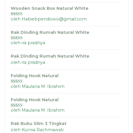
5
Wooden Snack Box Natural White
oleh Habiebpendowo@gmail.com
Dinilai
5
dari
5
Rak Dinding Rumah Natural White
oleh ira pradnya
Dinilai
5
dari
5
Rak Dinding Rumah Natural White
oleh ira pradnya
Folding Hook Natural
oleh Maulana M. Ibrahim
Dinilai
5
dari
5
Folding Hook Natural
oleh Maulana M. Ibrahim
Dinilai
4
dari 5
Rak Buku Slim 3 Tingkat
oleh Kurnia Rachmawati