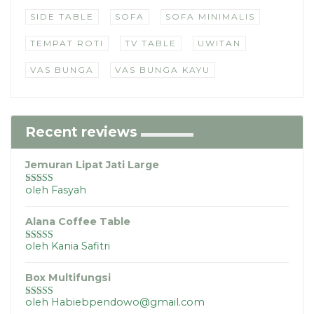
SIDE TABLE
SOFA
SOFA MINIMALIS
TEMPAT ROTI
TV TABLE
UWITAN
VAS BUNGA
VAS BUNGA KAYU
Recent reviews
Jemuran Lipat Jati Large
oleh Fasyah
Dinilai
5
dari
5
Alana Coffee Table
oleh Kania Safitri
Dinilai
5
dari
5
Box Multifungsi
oleh Habiebpendowo@gmail.com
Dinilai
5
dari