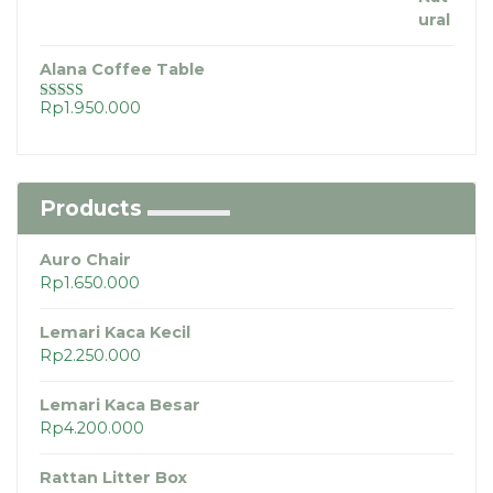
Alana Coffee Table
Rp
1.950.000
Dinilai
5.00
dari 5
Products
Auro Chair
Rp
1.650.000
Lemari Kaca Kecil
Rp
2.250.000
Lemari Kaca Besar
Rp
4.200.000
Rattan Litter Box