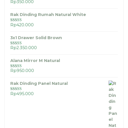
Rp
350.000
Dinilai
5.00
dari 5
Rak Dinding Rumah Natural White
Rp
420.000
Dinilai
5.00
dari 5
3x1 Drawer Solid Brown
Rp
2.350.000
Dinilai
5.00
dari 5
Alana Mirror M Natural
Rp
950.000
Dinilai
5.00
dari 5
Rak Dinding Panel Natural
Rp
495.000
Dinilai
5.00
dari 5