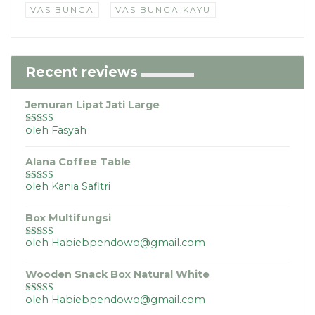
VAS BUNGA
VAS BUNGA KAYU
Recent reviews
Jemuran Lipat Jati Large
oleh Fasyah
Dinilai
5
dari
5
Alana Coffee Table
oleh Kania Safitri
Dinilai
5
dari
5
Box Multifungsi
oleh Habiebpendowo@gmail.com
Dinilai
5
dari
5
Wooden Snack Box Natural White
oleh Habiebpendowo@gmail.com
Dinilai
5
dari
5