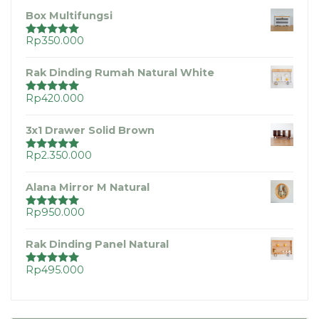
Box Multifungsi
Rp
350.000
Dinilai
5.00
dari 5
Rak Dinding Rumah Natural White
Rp
420.000
Dinilai
5.00
dari 5
3x1 Drawer Solid Brown
Rp
2.350.000
Dinilai
5.00
dari 5
Alana Mirror M Natural
Rp
950.000
Dinilai
5.00
dari 5
Rak Dinding Panel Natural
Rp
495.000
Dinilai
5.00
dari 5