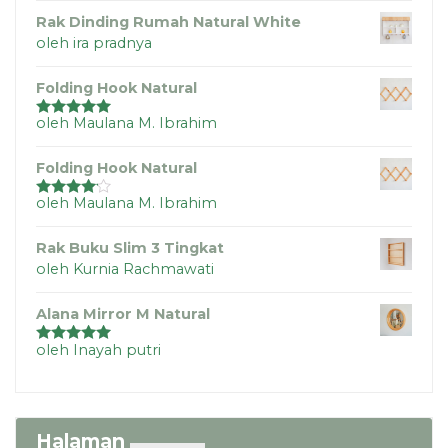
Rak Dinding Rumah Natural White
oleh ira pradnya
Folding Hook Natural
oleh Maulana M. Ibrahim
Dinilai
5
dari
5
Folding Hook Natural
oleh Maulana M. Ibrahim
Dinilai
4
dari 5
Rak Buku Slim 3 Tingkat
oleh Kurnia Rachmawati
Alana Mirror M Natural
oleh Inayah putri
Dinilai
5
dari
5
Halaman