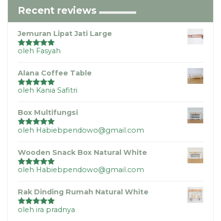
Recent reviews
Jemuran Lipat Jati Large
oleh Fasyah
Dinilai
5
dari
5
Alana Coffee Table
oleh Kania Safitri
Dinilai
5
dari
5
Box Multifungsi
oleh Habiebpendowo@gmail.com
Dinilai
5
dari
5
Wooden Snack Box Natural White
oleh Habiebpendowo@gmail.com
Dinilai
5
dari
5
Rak Dinding Rumah Natural White
oleh ira pradnya
Dinilai
5
dari
5