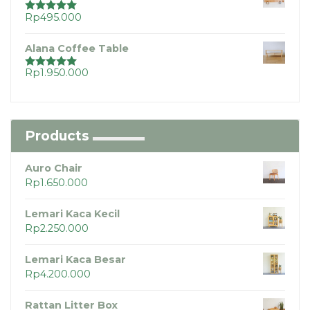
Rp
495.000
Dinilai
5.00
dari 5
Alana Coffee Table
Rp
1.950.000
Dinilai
5.00
dari 5
Products
Auro Chair
Rp
1.650.000
Lemari Kaca Kecil
Rp
2.250.000
Lemari Kaca Besar
Rp
4.200.000
Rattan Litter Box