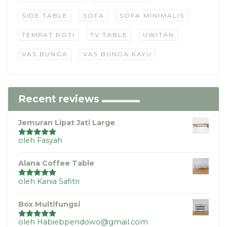
SIDE TABLE
SOFA
SOFA MINIMALIS
TEMPAT ROTI
TV TABLE
UWITAN
VAS BUNGA
VAS BUNGA KAYU
Recent reviews
Jemuran Lipat Jati Large
oleh Fasyah
Dinilai
5
dari
5
Alana Coffee Table
oleh Kania Safitri
Dinilai
5
dari
5
Box Multifungsi
oleh Habiebpendowo@gmail.com
Dinilai
5
dari