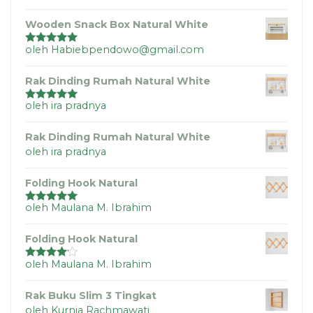
5
Wooden Snack Box Natural White
oleh Habiebpendowo@gmail.com
Dinilai
5
dari
5
Rak Dinding Rumah Natural White
oleh ira pradnya
Dinilai
5
dari
5
Rak Dinding Rumah Natural White
oleh ira pradnya
Folding Hook Natural
oleh Maulana M. Ibrahim
Dinilai
5
dari
5
Folding Hook Natural
oleh Maulana M. Ibrahim
Dinilai
4
dari 5
Rak Buku Slim 3 Tingkat
oleh Kurnia Rachmawati