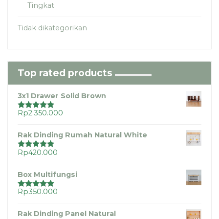
Tingkat
Tidak dikategorikan
Top rated products
3x1 Drawer Solid Brown
Rp
2.350.000
Dinilai
5.00
dari 5
Rak Dinding Rumah Natural White
Rp
420.000
Dinilai
5.00
dari 5
Box Multifungsi
Rp
350.000
Dinilai
5.00
dari 5
Rak Dinding Panel Natural