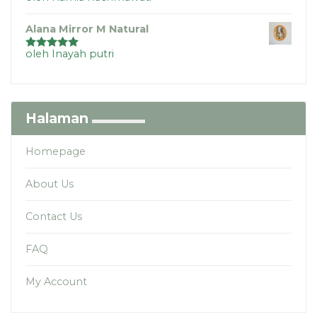
Alana Mirror M Natural
oleh Inayah putri
Dinilai
5
dari
5
Halaman
Homepage
About Us
Contact Us
FAQ
My Account