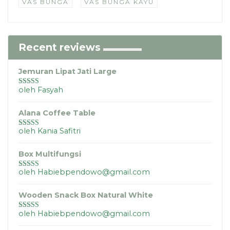
VAS BUNGA
VAS BUNGA KAYU
Recent reviews
Jemuran Lipat Jati Large
oleh Fasyah
Dinilai
5
dari
5
Alana Coffee Table
oleh Kania Safitri
Dinilai
5
dari
5
Box Multifungsi
oleh Habiebpendowo@gmail.com
Dinilai
5
dari
5
Wooden Snack Box Natural White
oleh Habiebpendowo@gmail.com
Dinilai
5
dari
5