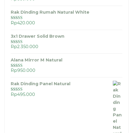
Dinilai
5.00
dari 5
Rak Dinding Rumah Natural White
Rp
420.000
Dinilai
5.00
dari 5
3x1 Drawer Solid Brown
Rp
2.350.000
Dinilai
5.00
dari 5
Alana Mirror M Natural
Rp
950.000
Dinilai
5.00
dari 5
Rak Dinding Panel Natural
Rp
495.000
Dinilai
5.00
dari 5