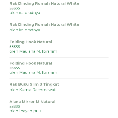
Rak Dinding Rumah Natural White
oleh ira pradnya
Dinilai
5
dari
5
Rak Dinding Rumah Natural White
oleh ira pradnya
Folding Hook Natural
oleh Maulana M. Ibrahim
Dinilai
5
dari
5
Folding Hook Natural
oleh Maulana M. Ibrahim
Dinilai
4
dari 5
Rak Buku Slim 3 Tingkat
oleh Kurnia Rachmawati
Alana Mirror M Natural
oleh Inayah putri
Dinilai
5
dari
5